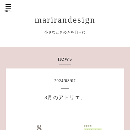
marirandesign
小さなときめきを日々に
news
2024
/
08
/
07
8月のアトリエ。